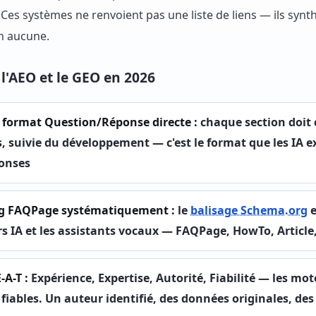
. Ces systèmes ne renvoient pas une liste de liens — ils syn
on aucune.
'AEO et le GEO en 2026
n format Question/Réponse directe :
chaque section doit
, suivie du développement — c'est le format que les IA e
ponses
g FAQPage systématiquement :
le
balisage Schema.org
e
rs IA et les assistants vocaux — FAQPage, HowTo, Article
-A-T :
Expérience, Expertise, Autorité, Fiabilité — les mot
iables. Un auteur identifié, des données originales, des 