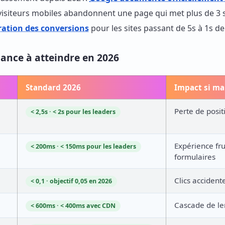
s visiteurs mobiles abandonnent une page qui met plus de 3
oration des conversions
pour les sites passant de 5s à 1s d
ance à atteindre en 2026
Standard 2026
Impact si m
Perte de posit
< 2,5s · < 2s pour les leaders
Expérience fr
< 200ms · < 150ms pour les leaders
formulaires
Clics accident
< 0,1 · objectif 0,05 en 2026
Cascade de le
< 600ms · < 400ms avec CDN