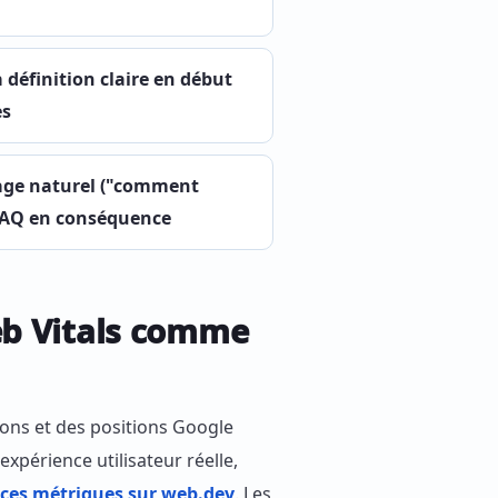
définition claire en début
es
gage naturel ("comment
 FAQ en conséquence
eb Vitals comme
sions et des positions Google
xpérience utilisateur réelle,
 ces métriques sur web.dev
. Les