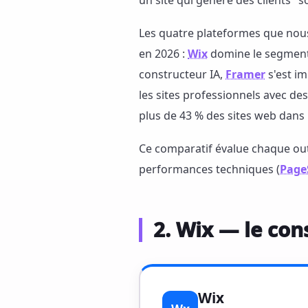
un site qui génère des clients" s
Les quatre plateformes que nous
en 2026 :
Wix
domine le segment
constructeur IA,
Framer
s'est i
les sites professionnels avec d
plus de 43 % des sites web dans
Ce comparatif évalue chaque outil
performances techniques (
Page
2. Wix — le con
Wix