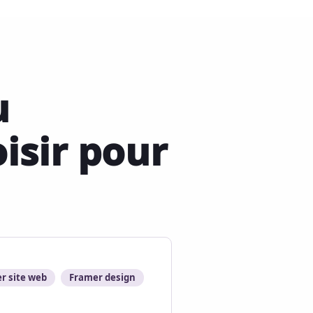
u
isir pour
r site web
Framer design