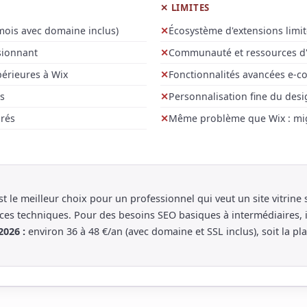
✕ LIMITES
/mois avec domaine inclus)
Écosystème d'extensions limi
sionnant
Communauté et ressources d'a
érieures à Wix
Fonctionnalités avancées e-c
s
Personnalisation fine du desi
grés
Même problème que Wix : mig
t le meilleur choix pour un professionnel qui veut un site vitrine
s techniques. Pour des besoins SEO basiques à intermédiaires, i
2026 :
environ 36 à 48 €/an (avec domaine et SSL inclus), soit la p