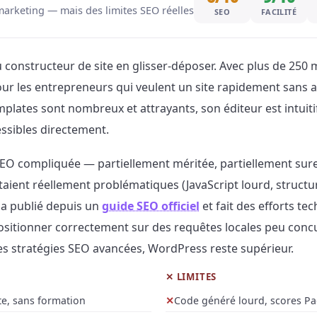
marketing — mais des limites SEO réelles
SEO
FACILITÉ
 constructeur de site en glisser-déposer. Avec plus de 250 mi
our les entrepreneurs qui veulent un site rapidement sans 
mplates sont nombreux et attrayants, son éditeur est intuitif
ssibles directement.
EO compliquée — partiellement méritée, partiellement sure
ient réellement problématiques (JavaScript lourd, structur
a publié depuis un
guide SEO officiel
et fait des efforts tec
ositionner correctement sur des requêtes locales peu conc
s stratégies SEO avancées, WordPress reste supérieur.
✕ LIMITES
e, sans formation
Code généré lourd, scores 