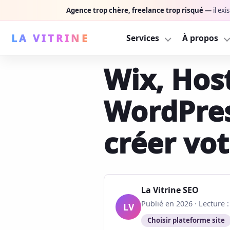
Agence trop chère, freelance trop risqué —
il ex
LA VITRINE
Services
À propos
Ser
Wix, Hos
NOS SERVICES
INFORMATI
P
À 
Pack performance
Derrière 
Design + SEO + exécution, 
Découvrez 
W
WordPress
De
Webdesign
Nos réali
R
No
Une vitrine premium qui co
Design, SE
créer vot
Su
Référencement SEO
Blog
B
Audit, sémantique, optimis
Guides SEO
C
Suivi & maintenance
Contact
La Vitrine SEO
Sécurité, perf + contenu c
Décrivez v
Publié en 2026 · Lecture 
LV
Choisir plateforme site