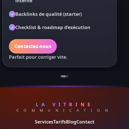
interne
✓
Backlinks de qualité (starter)
✓
✓
Checklist & roadmap d’exécution
✓
✓
Contactez-nous
Parfait pour corriger vite.
LA VITRINE
C O M M U N I C A T I O N
Services
Tarifs
Blog
Contact