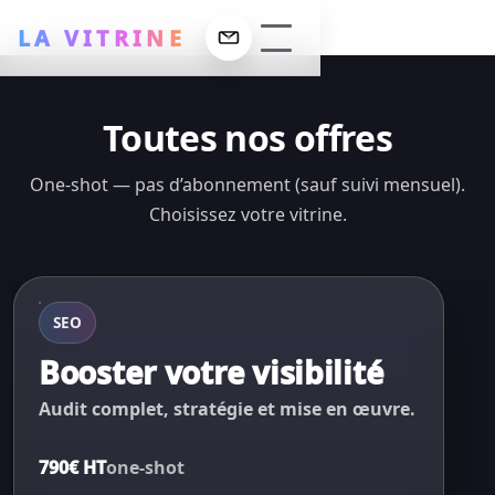
LA VITRINE
Toutes nos offres
erformance
One-shot — pas d’abonnement (sauf suivi mensuel).
ign
Choisissez votre vitrine.
 La Vitrine
ncement SEO
lisations
 maintenance
SEO
Booster votre visibilité
t
Audit complet, stratégie et mise en œuvre.
790€ HT
one-shot