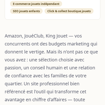
E-commerce jouets indépendant
SEO jouets enfants
Click & collect boutique jouets
Amazon, JouéClub, King Jouet — vos
concurrents ont des budgets marketing qui
donnent le vertige. Mais ils n'ont pas ce que
vous avez : une sélection choisie avec
passion, un conseil humain et une relation
de confiance avec les familles de votre
quartier. Un site professionnel bien
référencé est l'outil qui transforme cet
avantage en chiffre d'affaires — toute