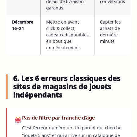
délais de livraison
conversions
garantis
Décembre
Mettre en avant
Capter les
16–24
click & collect,
achats de
cadeaux disponibles
dernière
en boutique
minute
immédiatement
6. Les 6 erreurs classiques des
sites de magasins de jouets
indépendants
Pas de filtre par tranche d'âge
C'est l'erreur numéro un. Un parent qui cherche
"jouets 5 ans" et qui arrive sur un catalogue de