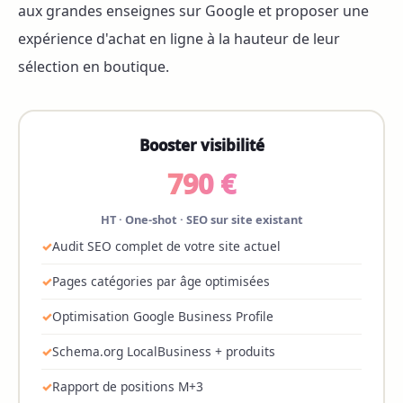
aux grandes enseignes sur Google et proposer une
expérience d'achat en ligne à la hauteur de leur
sélection en boutique.
Booster visibilité
790 €
HT · One-shot · SEO sur site existant
Audit SEO complet de votre site actuel
Pages catégories par âge optimisées
Optimisation Google Business Profile
Schema.org LocalBusiness + produits
Rapport de positions M+3