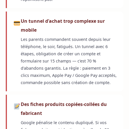
Un tunnel d'achat trop complexe sur
mobile
Les parents commandent souvent depuis leur
téléphone, le soir, fatigués. Un tunnel avec 6
étapes, obligation de créer un compte et
formulaire sur 15 champs — c'est 70 %
d'abandons garantis. La règle : paiement en 3
clics maximum, Apple Pay / Google Pay acceptés,
commande possible sans création de compte.
Des fiches produits copiées-collées du
fabricant
Google pénalise le contenu dupliqué. Si vos