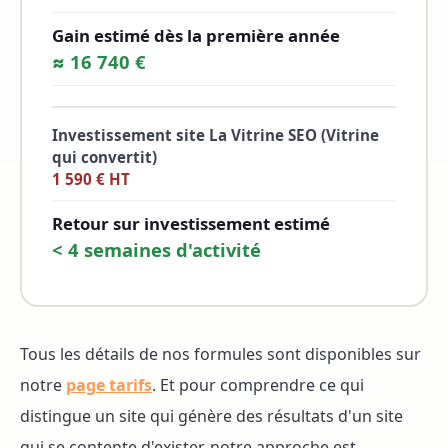
Gain estimé dès la première année
≈ 16 740 €
Investissement site La Vitrine SEO (Vitrine
qui convertit)
1 590 € HT
Retour sur investissement estimé
< 4 semaines d'activité
Tous les détails de nos formules sont disponibles sur
notre
page tarifs
. Et pour comprendre ce qui
distingue un site qui génère des résultats d'un site
qui se contente d'exister, notre approche est