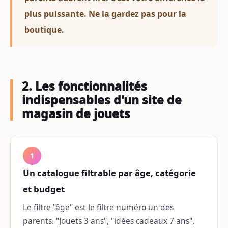
plus puissante. Ne la gardez pas pour la
boutique.
2. Les fonctionnalités
indispensables d'un site de
magasin de jouets
1
Un catalogue filtrable par âge, catégorie
et budget
Le filtre "âge" est le filtre numéro un des
parents. "Jouets 3 ans", "idées cadeaux 7 ans",