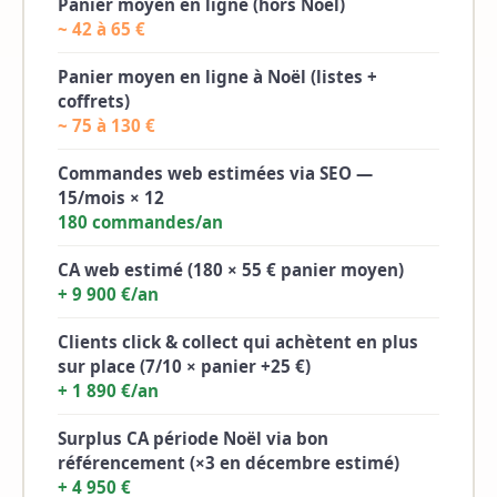
Panier moyen en ligne (hors Noël)
~ 42 à 65 €
Panier moyen en ligne à Noël (listes +
coffrets)
~ 75 à 130 €
Commandes web estimées via SEO —
15/mois × 12
180 commandes/an
CA web estimé (180 × 55 € panier moyen)
+ 9 900 €/an
Clients click & collect qui achètent en plus
sur place (7/10 × panier +25 €)
+ 1 890 €/an
Surplus CA période Noël via bon
référencement (×3 en décembre estimé)
+ 4 950 €