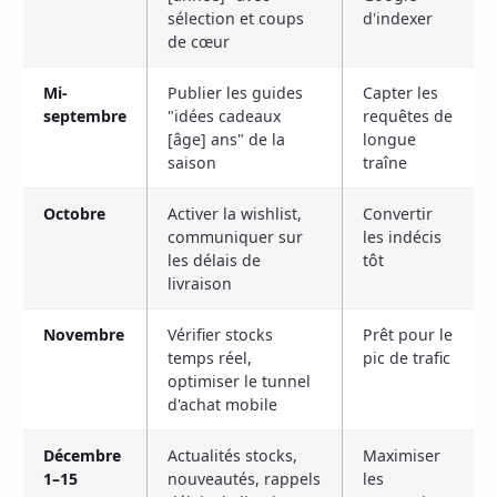
sélection et coups
d'indexer
de cœur
Mi-
Publier les guides
Capter les
septembre
"idées cadeaux
requêtes de
[âge] ans" de la
longue
saison
traîne
Octobre
Activer la wishlist,
Convertir
communiquer sur
les indécis
les délais de
tôt
livraison
Novembre
Vérifier stocks
Prêt pour le
temps réel,
pic de trafic
optimiser le tunnel
d'achat mobile
Décembre
Actualités stocks,
Maximiser
1–15
nouveautés, rappels
les