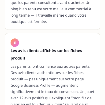
que les parents consultent avant d'acheter. Un
blog bien tenu est votre meilleur commercial à
long terme — il travaille même quand votre
boutique est fermée.
6
Les avis clients affichés sur les fiches
produit
Les parents font confiance aux autres parents.
Des avis clients authentiques sur les fiches
produit — pas uniquement sur votre page
Google Business Profile — augmentent
significativement le taux de conversion. Un jouet
avec 12 avis positifs qui expliquent "mon fils de
6 ans en est fou depuis 3 mois" se vend deux