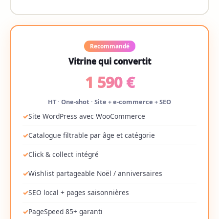
Recommandé
Vitrine qui convertit
1 590 €
HT · One-shot · Site + e-commerce + SEO
Site WordPress avec WooCommerce
Catalogue filtrable par âge et catégorie
Click & collect intégré
Wishlist partageable Noël / anniversaires
SEO local + pages saisonnières
PageSpeed 85+ garanti