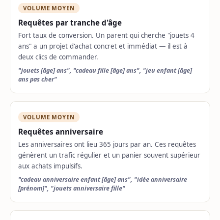
VOLUME MOYEN
Requêtes par tranche d'âge
Fort taux de conversion. Un parent qui cherche "jouets 4
ans" a un projet d'achat concret et immédiat — il est à
deux clics de commander.
"jouets [âge] ans", "cadeau fille [âge] ans", "jeu enfant [âge]
ans pas cher"
VOLUME MOYEN
Requêtes anniversaire
Les anniversaires ont lieu 365 jours par an. Ces requêtes
génèrent un trafic régulier et un panier souvent supérieur
aux achats impulsifs.
"cadeau anniversaire enfant [âge] ans", "idée anniversaire
[prénom]", "jouets anniversaire fille"