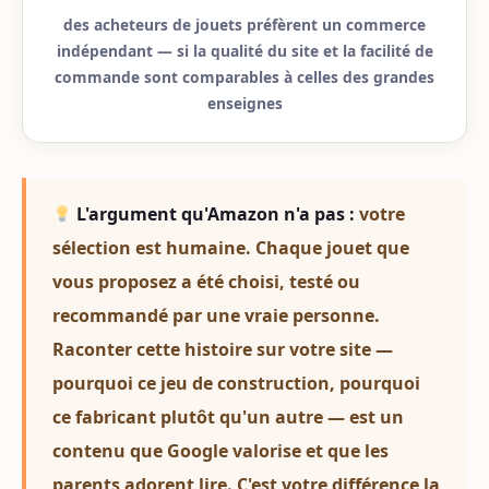
des acheteurs de jouets préfèrent un commerce
indépendant — si la qualité du site et la facilité de
commande sont comparables à celles des grandes
enseignes
L'argument qu'Amazon n'a pas :
votre
sélection est humaine. Chaque jouet que
vous proposez a été choisi, testé ou
recommandé par une vraie personne.
Raconter cette histoire sur votre site —
pourquoi ce jeu de construction, pourquoi
ce fabricant plutôt qu'un autre — est un
contenu que Google valorise et que les
parents adorent lire. C'est votre différence la