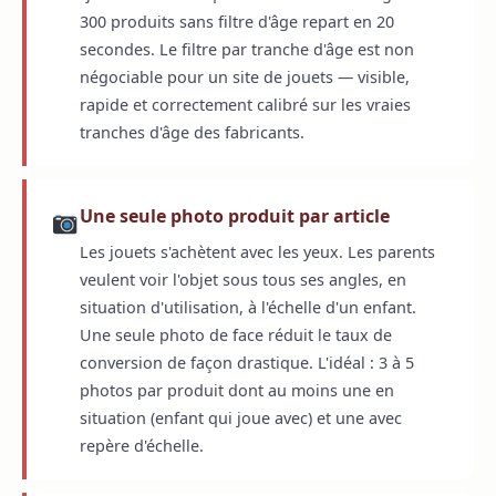
300 produits sans filtre d'âge repart en 20
secondes. Le filtre par tranche d'âge est non
négociable pour un site de jouets — visible,
rapide et correctement calibré sur les vraies
tranches d'âge des fabricants.
Une seule photo produit par article
Les jouets s'achètent avec les yeux. Les parents
veulent voir l'objet sous tous ses angles, en
situation d'utilisation, à l'échelle d'un enfant.
Une seule photo de face réduit le taux de
conversion de façon drastique. L'idéal : 3 à 5
photos par produit dont au moins une en
situation (enfant qui joue avec) et une avec
repère d'échelle.