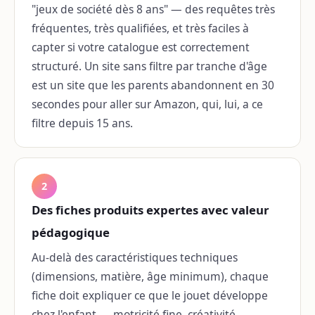
"jeux de société dès 8 ans" — des requêtes très
fréquentes, très qualifiées, et très faciles à
capter si votre catalogue est correctement
structuré. Un site sans filtre par tranche d'âge
est un site que les parents abandonnent en 30
secondes pour aller sur Amazon, qui, lui, a ce
filtre depuis 15 ans.
2
Des fiches produits expertes avec valeur
pédagogique
Au-delà des caractéristiques techniques
(dimensions, matière, âge minimum), chaque
fiche doit expliquer ce que le jouet développe
chez l'enfant — motricité fine, créativité,