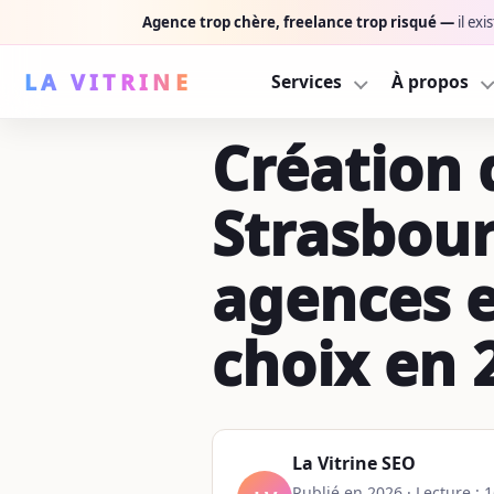
Agence trop chère, freelance trop risqué —
il ex
LA VITRINE
Services
À propos
Ser
Création 
NOS SERVICES
INFORMATI
P
À 
Pack performance
Derrière 
Design + SEO + exécution, 
Découvrez 
W
Strasbour
De
Webdesign
Nos réali
R
agences e
No
Une vitrine premium qui co
Design, SE
Su
Référencement SEO
Blog
B
choix en 
Audit, sémantique, optimis
Guides SEO
C
Suivi & maintenance
Contact
Sécurité, perf + contenu c
Décrivez v
La Vitrine SEO
Publié en 2026 · Lecture : 