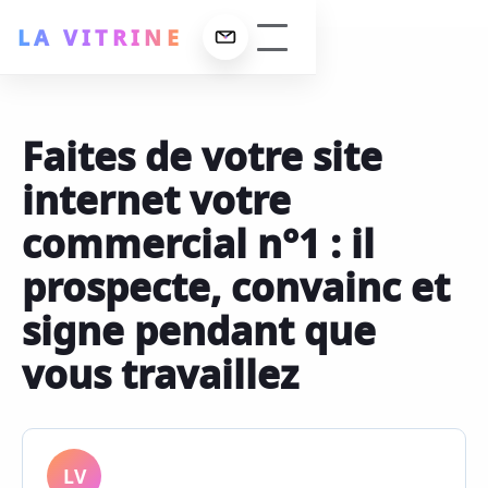
LA VITRINE
Faites de votre site
erformance
internet votre
ign
 La Vitrine
commercial n°1 : il
ncement SEO
lisations
prospecte, convainc et
 maintenance
signe pendant que
vous travaillez
t
LV