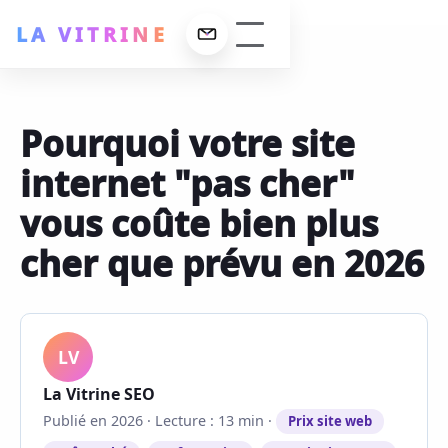
LA VITRINE
Pourquoi votre site
erformance
internet "pas cher"
ign
 La Vitrine
vous coûte bien plus
ncement SEO
lisations
cher que prévu en 2026
 maintenance
t
LV
La Vitrine SEO
Publié en 2026 · Lecture : 13 min ·
Prix site web