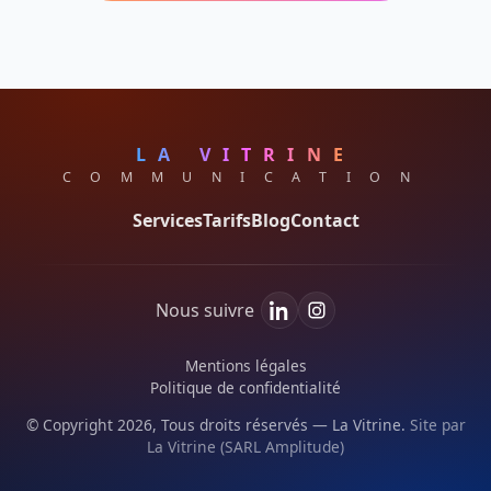
LA VITRINE
C O M M U N I C A T I O N
Services
Tarifs
Blog
Contact
Nous suivre
Mentions légales
Politique de confidentialité
© Copyright
2026
, Tous droits réservés — La Vitrine.
Site par
La Vitrine (SARL Amplitude)