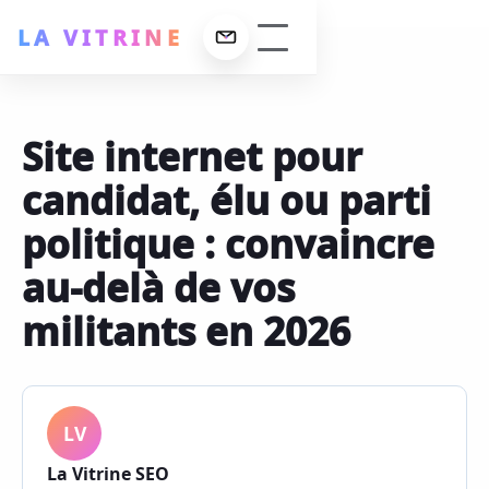
LA VITRINE
Site internet pour
erformance
candidat, élu ou parti
ign
 La Vitrine
politique : convaincre
ncement SEO
lisations
au-delà de vos
 maintenance
militants en 2026
t
LV
La Vitrine SEO