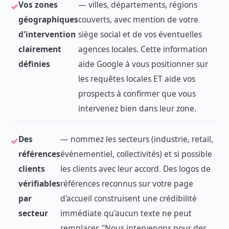
Vos zones
— villes, départements, régions
géographiques
couverts, avec mention de votre
d'intervention
siège social et de vos éventuelles
clairement
agences locales. Cette information
définies
aide Google à vous positionner sur
les requêtes locales ET aide vos
prospects à confirmer que vous
intervenez bien dans leur zone.
Des
— nommez les secteurs (industrie, retail,
références
événementiel, collectivités) et si possible
clients
les clients avec leur accord. Des logos de
vérifiables
références reconnus sur votre page
par
d'accueil construisent une crédibilité
secteur
immédiate qu'aucun texte ne peut
remplacer. "Nous intervenons pour des