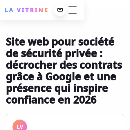
LA VITRINE
Site web pour société
erformance
de sécurité privée :
ign
 La Vitrine
décrocher des contrats
ncement SEO
lisations
grâce à Google et une
 maintenance
présence qui inspire
confiance en 2026
t
LV