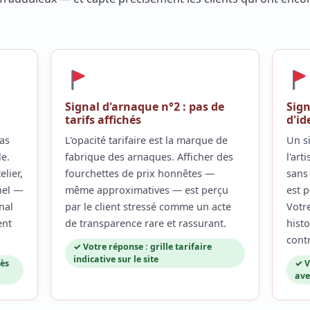
Signal d'arnaque n°2 : pas de
Sign
tarifs affichés
d'id
pas
L'opacité tarifaire est la marque de
Un s
le.
fabrique des arnaques. Afficher des
l'art
elier,
fourchettes de prix honnêtes —
sans 
nel —
même approximatives — est perçu
est 
nal
par le client stressé comme un acte
Votre
ent
de transparence rare et rassurant.
hist
cont
✓ Votre réponse : grille tarifaire
indicative sur le site
dès
✓ V
ave