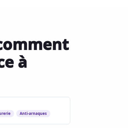
: comment
ce à
urerie
Anti-arnaques