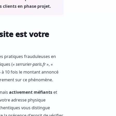
s clients en phase projet.
ite est votre
les pratiques frauduleuses en
iques (
« serrurier-paris.fr »
,
«
 5 à 10 fois le montant annoncé
ièrement sur ce phénomène.
rmais
activement méfiants
et
, votre adresse physique
 authentiques vous distingue
la présence d'esprit de vérifier