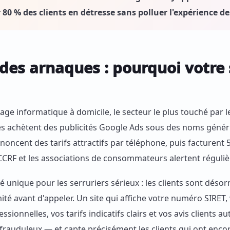
 80 % des clients en détresse sans polluer l'expérience de
des arnaques : pourquoi votre s
nage informatique à domicile, le secteur le plus touché par 
s achètent des publicités Google Ads sous des noms génér
nnoncent des tarifs attractifs par téléphone, puis facturent
GCCRF et les associations de consommateurs alertent régul
 unique pour les serruriers sérieux : les clients sont déso
ité avant d'appeler. Un site qui affiche votre numéro SIRET
fessionnelles, vos tarifs indicatifs clairs et vos avis clients
auduleux — et capte précisément les clients qui ont encore 